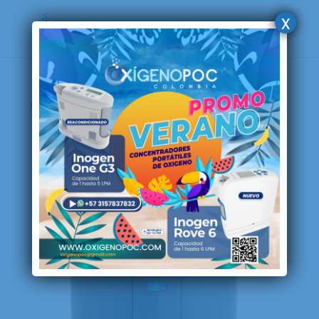
x
Home
/ Products tagged “Equinox”
Equinox