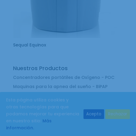
Sequal Equinox
Nuestros Productos
Concentradores portátiles de Oxígeno - POC
Maquinas para la apnea del sueño - BiPAP
Maquinas para la apnea del sueño - CPAP
Esta página utiliza cookies y
otras tecnologías para que
podamos mejorar tu experiencia
Acepto
Rechazar
en nuestro sitio:
Más
información.